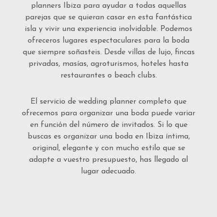
planners Ibiza para ayudar a todas aquellas
parejas que se quieran casar en esta fantástica
isla y vivir una experiencia inolvidable. Podemos
ofreceros lugares espectaculares para la boda
que siempre soñasteis. Desde villas de lujo, fincas
privadas, masías, agroturismos, hoteles hasta
restaurantes o beach clubs.
El servicio de wedding planner completo que
ofrecemos para organizar una boda puede variar
en función del número de invitados. Si lo que
buscas es organizar una boda en Ibiza íntima,
original, elegante y con mucho estilo que se
adapte a vuestro presupuesto, has llegado al
lugar adecuado.