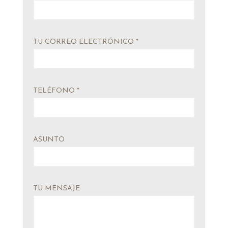
TU CORREO ELECTRÓNICO *
TELÉFONO *
ASUNTO
TU MENSAJE