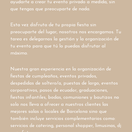
ayudarte a crear tu evento privado a medida, sin
que tengas que preocuparte de nada.
Esta vez disfruta de tu propia fiesta sin
preocuparte del lugar, nosotros nos encargamos. Tu
tarea es delegarnos la gestión y la organización de
tu evento para que tú lo puedas disfrutar al
máximo.
Nuestra gran experiencia en la organización de
fiestas de cumpleaños, eventos privados,
despedidas de soltero/a, puestas de largo, eventos
corporativos, pasos de ecuador, graduaciones,
fiestas infantiles, bodas, comuniones y bautizos no
solo nos lleva a ofrecer a nuestros clientes las
mejores salas o locales de Barcelona sino que
también incluye servicios complementarios como:
servicios de catering, personal shopper, limusinas, dj