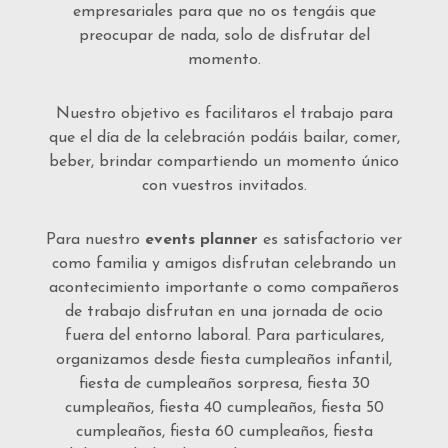
empresariales para que no os tengáis que
preocupar de nada, solo de disfrutar del
momento.
Nuestro objetivo es facilitaros el trabajo para
que el día de la celebración podáis bailar, comer,
beber, brindar compartiendo un momento único
con vuestros invitados.
Para nuestro
events planner
es satisfactorio ver
como familia y amigos disfrutan celebrando un
acontecimiento importante o como compañeros
de trabajo disfrutan en una jornada de ocio
fuera del entorno laboral. Para particulares,
organizamos desde fiesta cumpleaños infantil,
fiesta de cumpleaños sorpresa, fiesta 30
cumpleaños, fiesta 40 cumpleaños, fiesta 50
cumpleaños, fiesta 60 cumpleaños, fiesta