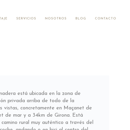
TAJE
SERVICIOS
NOSOTROS
BLOG
CONTACTO
madera está ubicada en la zona de
ión privada arriba de todo de la
 vistas, concretamente en Maçanet de
et de mar y a 34km de Girona. Está
camino rural muy auténtico a través del
coche, andando o en bici al centro del