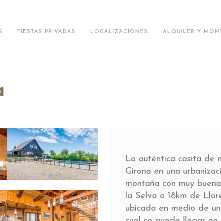
G
FIESTAS PRIVADAS
LOCALIZACIONES
ALQUILER Y MON
a
La auténtica casita de 
Girona en una urbanizac
montaña con muy buenas
la Selva a 18km de Llor
ubicada en medio de un 
cual se puede llegar en 