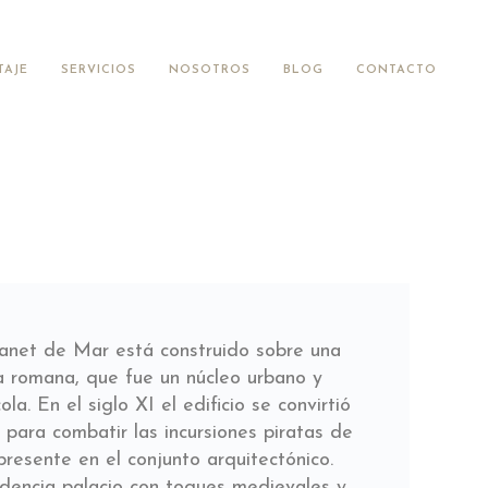
TAJE
SERVICIOS
NOSOTROS
BLOG
CONTACTO
Canet de Mar está construido sobre una
ca romana, que fue un núcleo urbano y
la. En el siglo XI el edificio se convirtió
 para combatir las incursiones piratas de
resente en el conjunto arquitectónico.
dencia palacio con toques medievales y