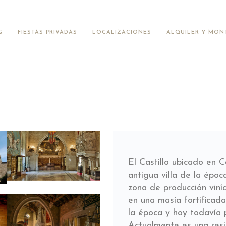
G
FIESTAS PRIVADAS
LOCALIZACIONES
ALQUILER Y MON
El Castillo ubicado en 
antigua villa de la épo
zona de producción viníco
en una masía fortificada
la época y hoy todavía p
Actualmente es una resi