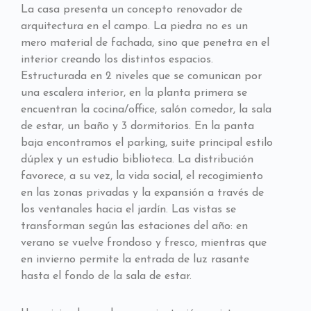
La casa presenta un concepto renovador de
arquitectura en el campo. La piedra no es un
mero material de fachada, sino que penetra en el
interior creando los distintos espacios.
Estructurada en 2 niveles que se comunican por
una escalera interior, en la planta primera se
encuentran la cocina/office, salón comedor, la sala
de estar, un baño y 3 dormitorios. En la panta
baja encontramos el parking, suite principal estilo
dúplex y un estudio biblioteca. La distribución
favorece, a su vez, la vida social, el recogimiento
en las zonas privadas y la expansión a través de
los ventanales hacia el jardín. Las vistas se
transforman según las estaciones del año: en
verano se vuelve frondoso y fresco, mientras que
en invierno permite la entrada de luz rasante
hasta el fondo de la sala de estar.