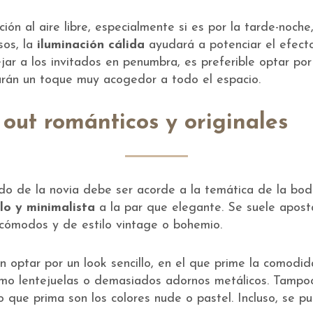
ción al aire libre, especialmente si es por la tarde-noch
sos, la
iluminación cálida
ayudará a potenciar el efecto
ejar a los invitados en penumbra, es preferible optar po
arán un toque muy acogedor a todo el espacio.
l out románticos y originales
do de la novia debe ser acorde a la temática de la boda
llo y minimalista
a la par que elegante. Se suele apost
cómodos y de estilo vintage o bohemio.
n optar por un look sencillo, en el que prime la comodi
omo lentejuelas o demasiados adornos metálicos. Tampo
 que prima son los colores nude o pastel. Incluso, se p