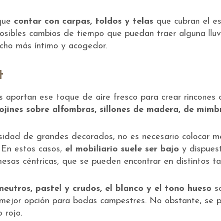
 que
contar con carpas, toldos y telas
que cubran el es
posibles cambios de tiempo que puedan traer alguna llu
cho más íntimo y acogedor.
t
as aportan ese toque de aire fresco para crear rincones c
ojines sobre alfombras, sillones de madera, de mimbr
esidad de grandes decorados, no es necesario colocar m
 En estos casos,
el mobiliario suele ser bajo
y dispuest
 mesas céntricas, que se pueden encontrar en distintos t
neutros, pastel y crudos, el blanco y el tono hueso
so
 mejor opción para bodas campestres. No obstante, se 
 rojo.