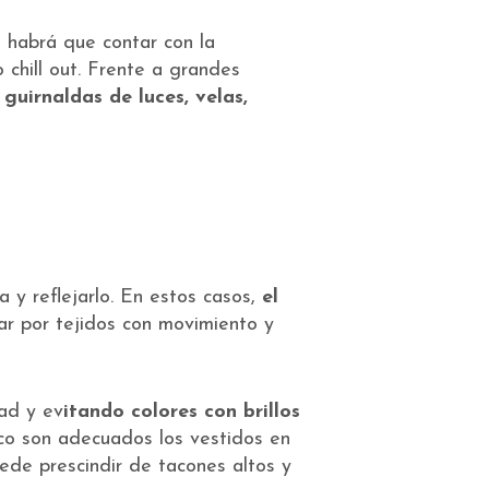
e, habrá que contar con la
 chill out. Frente a grandes
r
guirnaldas de luces, velas,
 y reflejarlo. En estos casos,
el
ar por tejidos con movimiento y
dad y ev
itando colores con brillos
co son adecuados los vestidos en
uede prescindir de tacones altos y