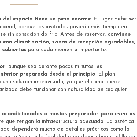
n del espacio tiene un peso enorme
. El lugar debe ser
cional
, porque los invitados pasarán más tiempo en
se sin sensación de frío. Antes de reservar,
conviene
buena climatización, zonas de recepción agradables,
 cubiertas
para cada momento importante.
ior
, aunque sea durante pocos minutos, es
nterior preparada desde el principio
. El plan
o una solución improvisada, ya que el clima puede
nizada debe funcionar con naturalidad en cualquier
s acondicionadas o masías preparadas para eventos
re que tengan la infraestructura adecuada. La estética
vitado dependerá mucho de detalles prácticos como la
 entre zonas y la facilidad para dejar abrigos al llegar.