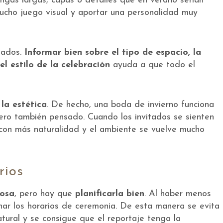
angas largas, capas o detalles que en verano serían
 mucho juego visual y aportar una personalidad muy
tados.
Informar bien sobre el tipo de espacio, la
el estilo de la celebración
ayuda a que todo el
la estética
. De hecho, una boda de invierno funciona
ero también pensado. Cuando los invitados se sienten
e con más naturalidad y el ambiente se vuelve mucho
rios
iosa
, pero hay que
planificarla bien
. Al haber menos
nar los horarios de ceremonia. De esta manera se evita
tural y se consigue que el reportaje tenga la