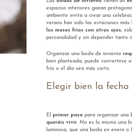
Las
bodas de invierno
tienen un
en
espacios interiores ganan protagoni
ambiente invita a crear una celebra
verano han sido las estaciones más
los meses fríos con otros ojos
, so
personalidad y sin depender tanto d
Organizar una boda de invierno
requ
bien planteada, puede convertirse e
frío o el día sea más corto.
Elegir bien la fecha
El
primer paso
para organizar una 
queréis vivir
. No es lo mismo una b
luminosa, que una boda en enero o 