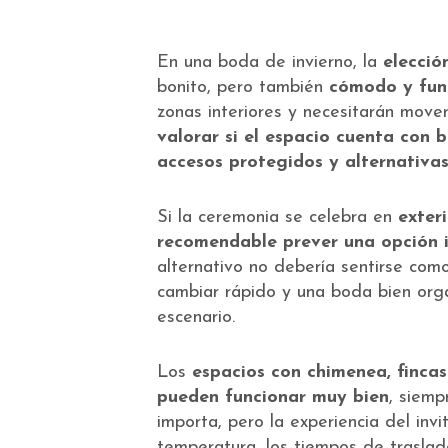
En una boda de invierno, la
elecció
bonito, pero también
cómodo y fun
zonas interiores y necesitarán mover
valorar si el espacio cuenta con 
accesos protegidos y alternativas
Si la ceremonia se celebra en
exter
recomendable prever una opción i
alternativo no debería sentirse com
cambiar rápido y una boda bien orga
escenario.
Los
espacios con chimenea, finca
pueden funcionar muy bien
, siemp
importa, pero la experiencia del in
temperatura, los tiempos de traslado