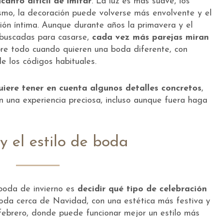
canto difícil de imitar
. La luz es más suave, los
smo, la decoración puede volverse más envolvente y el
ción íntima. Aunque durante años la primavera y el
 buscadas para casarse,
cada vez más parejas miran
bre todo cuando quieren una boda diferente, con
e los códigos habituales.
iere tener en cuenta algunos detalles concretos
,
n una experiencia preciosa, incluso aunque fuera haga
 y el estilo de boda
boda de invierno es
decidir qué tipo de celebración
oda cerca de Navidad, con una estética más festiva y
febrero, donde puede funcionar mejor un estilo más